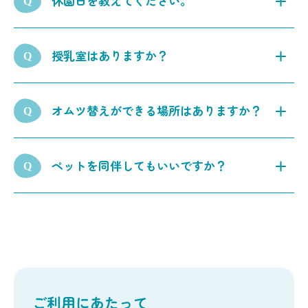
休園日を教えてください。
※ 閉園時間は季節により異なる場合がございま
す。
火曜日、年末年始（12月30日～1月3日）です。そ
詳細はトピックスページにてご案内いたしま
授乳室はありますか？
の他、イベント開催やメンテナンス等により休園
す。
する場合がございます。
「Watashino BASE」内にございます。
オムツ替えができる場所はありますか？
多目的トイレ内と、「Watashino BASE」の授乳
ペットを同伴してもいいですか？
室内にそれぞれございます。
同伴いただけます。園内では必ずリードをつけ、
他のご利用者様のご迷惑にならないようご配慮願
います。
※ グランピング施設内へのペットの入室はお断
りいたします。
ご利用にあたって